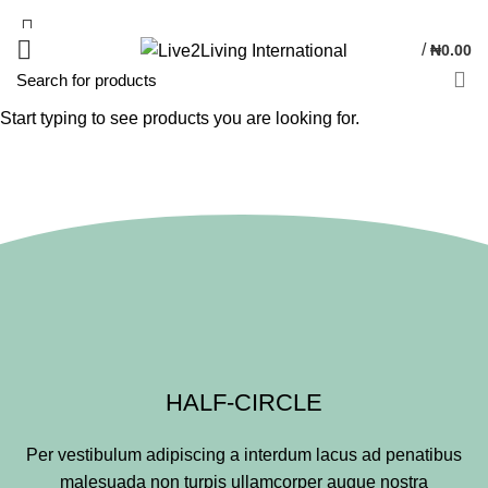
/
₦
0.00
Start typing to see products you are looking for.
Section Dividers
HOME
SECTION DIVIDERS
HALF-CIRCLE
Per vestibulum adipiscing a interdum lacus ad penatibus
malesuada non turpis ullamcorper augue nostra