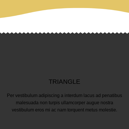
TRIANGLE
Per vestibulum adipiscing a interdum lacus ad penatibus
malesuada non turpis ullamcorper augue nostra
vestibulum eros mi ac nam torquent metus molestie.